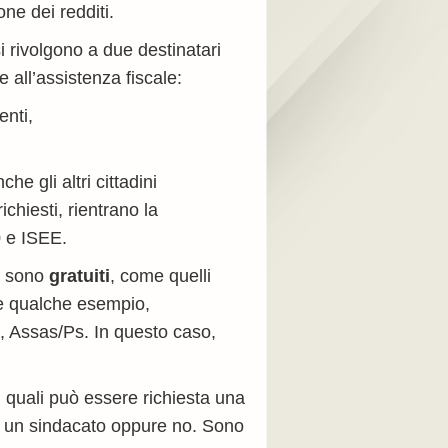
ione dei redditi.
si rivolgono a due destinatari
ne all’assistenza fiscale:
enti,
he gli altri cittadini
richiesti, rientrano la
0 e ISEE.
af sono
gratuiti
, come quelli
are qualche esempio,
, Assas/Ps. In questo caso,
 i quali può essere richiesta una
o a un sindacato oppure no. Sono