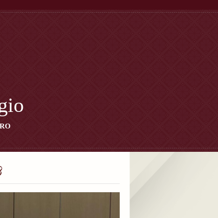
gio
ORO
B