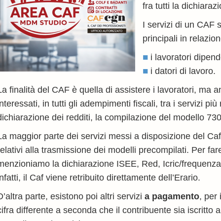
fra tutti la dichiaraz
I servizi di un CAF 
principali in relazio
i lavoratori dipend
i datori di lavoro.
La finalità del CAF è quella di assistere i lavoratori, ma anc
interessati, in tutti gli adempimenti fiscali, tra i servizi più 
dichiarazione dei redditi, la compilazione del modello 73
La maggior parte dei servizi messi a disposizione del C
relativi alla trasmissione dei modelli precompilati. Per f
menzioniamo la dichiarazione ISEE, Red, Icric/frequenza
infatti, il Caf viene retribuito direttamente dell’Erario.
D’altra parte, esistono poi altri servizi
a pagamento
, per
cifra differente a seconda che il contribuente sia iscritt